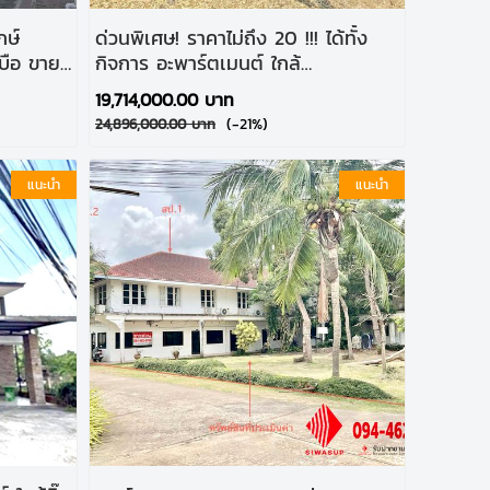
กษ์
ด่วนพิเศษ! ราคาไม่ถึง 20 !!! ได้ทั้ง
บือ ขาย
กิจการ อะพาร์ตเมนต์ ใกล้
้ห้องพัก
รพ.สันป่าตอง @เชียงใหม่
19,714,000.00 บาท
(-21%)
24,896,000.00 บาท
แนะนำ
แนะนำ