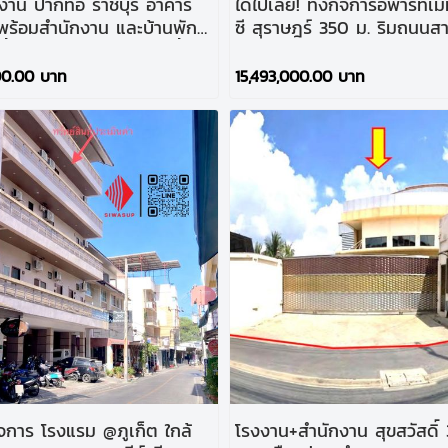
รงงาน ปากท่อ ราชบุรี อาคาร
ได้ไปเลย! ทั้งกิจการอพาร์ทเมท
พร้อมสำนักงาน และบ้านพัก
ซี สุราษฎร์ 350 ม. ริมถนนส
ื้อที่จัดเต็ม ราคาพิเศษ ซื้อทำ
สุราษฎร์ธานี-กาญจนดิษฐ์
่อได้สบายๆ
00.00 บาท
15,493,000.00 บาท
ิจการ โรงแรม @ภูเก็ต ใกล้
โรงงาน+สำนักงาน สุขสวัสดิ์ 30 เ