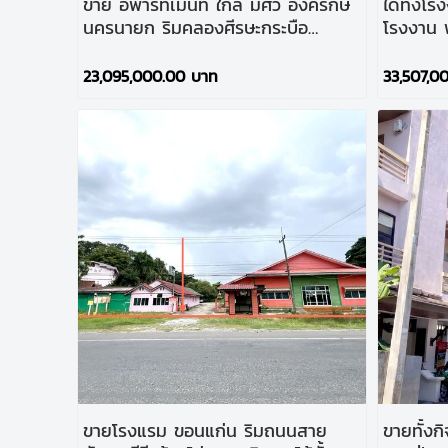
ขาย อพาร์ทเมนท์ ใกล้ มศว องครักษ์
ได้ทั้งโ
นครนายก ริมคลองศีรษะกระบือ
โรงงาน 
บรรยากาศดีงาม ราคาดีต่อใจ!!!
คนงาน เน
กิจการต
23,095,000.00 บาท
33,507,0
ขายโรงแรม ขอนแก่น ริมถนนสาย
ขายทั้งก