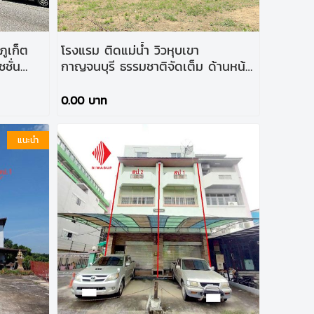
ภูเก็ต
โรงแรม ติดแม่น้ำ วิวหุบเขา
ชั่น
กาญจนบุรี ธรรมชาติจัดเต็ม ด้านหน้า
ิดถนน
ติดถนนลาดหญ้า-เอราวัณ ด้านหลัง
ติดแม่น้ำแควใหญ่
0.00 บาท
แนะนำ