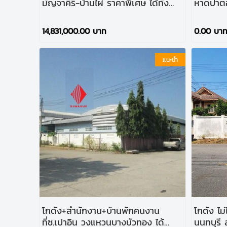
มัญจาคีรี-บ้านไผ่ ราคาพิเศษ ได้ทั้ง
หาดป่าตอง
กิจการ!!!
ห้อง! ใน
14,831,000.00 บาท
0.00 บา
แนะนำ
โกดัง+สำนักงาน+บ้านพักคนงาน
โกดัง ไ
ที่ซ.เปาอิน วงแหวนบางบัวทอง ได้
นนทบุรี 