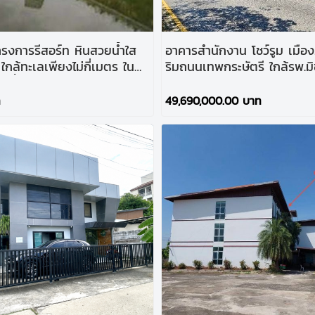
ครงการรีสอร์ท หินสวยน้ำใส
อาคารสำนักงาน โชว์รูม เมือง
กล้ทะเลเพียงไม่กี่เมตร ใน
ริมถนนเทพกระษัตรี ใกล้รพ.มิช
นื้อที่เกือบ 35 ไร่
ทำเลศักยภาพ แหล่งชุมชน ต
ท
49,690,000.00 บาท