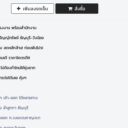
เพิ่มลงรถเข็น
สั่งซื้อ
โรงงาน พร้อมสำนักงาน
ัญญ์ทรัพย์ ธัญบุรี-วังน้อย
ับ ลดหลักล้าน! ก่อนพ้นโปร!
เลดี ราคาโคตรดี!!!
 ไม่ต้องทำใหม่ให้ยุ่งยาก
การต่อได้เลย คุ้มๆ
ก เข้า-ออก ได้หลายทาง
 ลำลูกกา ธัญบุรี
่งออก ถ.วงแหวนกาญจนา
ือ ภาคตะวันออก