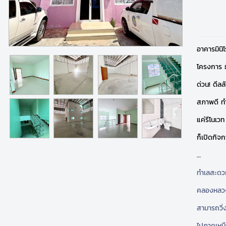
อาคารมินิ
โครงการ ธ
ด่วน! ดีลล
สภาพดี ทำ
แค่รีโนเวท
ก็เปิดกิจ
…
ทำเลสะดว
คลองหลวง
สามารถวิ
ไปภาคเหน