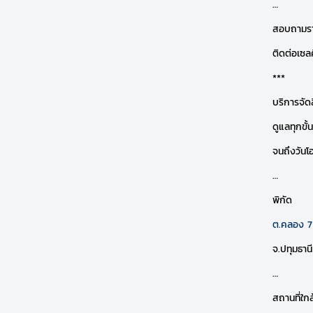
…
สอบถามรา
ติดต่อเซลศ
***
บริการจัด
ดูแลทุกขั
จนถึงวันโ
…
พิกัด
ต.คลอง 7
จ.ปทุมธาน
…
สถานที่ใกล