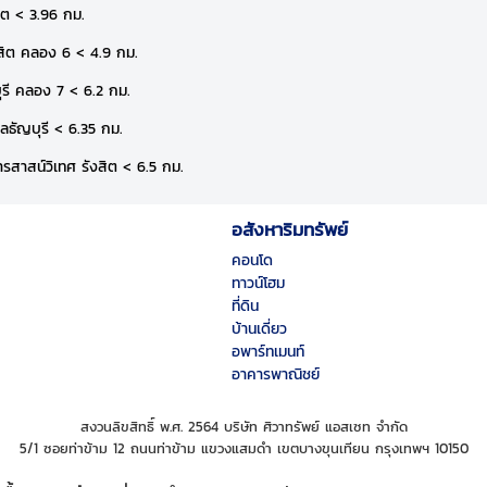
สิต < 3.96 กม.
สิต คลอง 6 < 4.9 กม.
ุรี คลอง 7 < 6.2 กม.
ธัญบุรี < 6.35 กม.
ารสาสน์วิเทศ รังสิต < 6.5 กม.
อสังหาริมทรัพย์
คอนโด
ทาวน์โฮม
ที่ดิน
บ้านเดี่ยว
อพาร์ทเมนท์
อาคารพาณิชย์
สงวนลิขสิทธิ์ พ.ศ. 2564 บริษัท ศิวาทรัพย์ แอสเซท จำกัด
5/1 ซอยท่าข้าม 12 ถนนท่าข้าม แขวงแสมดำ เขตบางขุนเทียน กรุงเทพฯ 10150