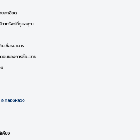
ยละเอียด
ิวาทรัพย์ที่ดูแลคุณ
สินเชื่อธนาคาร
้นตอนของการซื้อ-ขาย
อน
 อ.คลองหลวง
ี
้เคียง