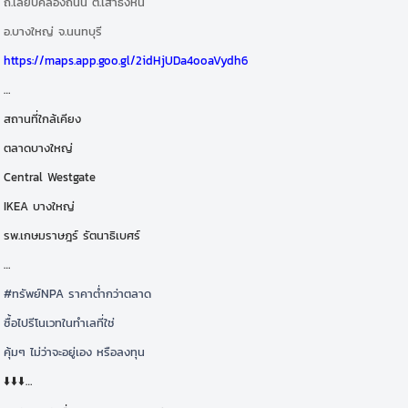
ถ.เลียบคลองถนน ต.เสาธงหิน
อ.บางใหญ่ จ.นนทบุรี
https://maps.app.goo.gl/2idHjUDa4ooaVydh6
…
สถานที่ใกล้เคียง
ตลาดบางใหญ่
Central Westgate
IKEA บางใหญ่
รพ.เกษมราษฎร์ รัตนาธิเบศร์
…
#ทรัพย์NPA ราคาต่ำกว่าตลาด
ซื้อไปรีโนเวทในทำเลที่ใช่
คุ้มๆ ไม่ว่าจะอยู่เอง หรือลงทุน
⬇️⬇️⬇️…