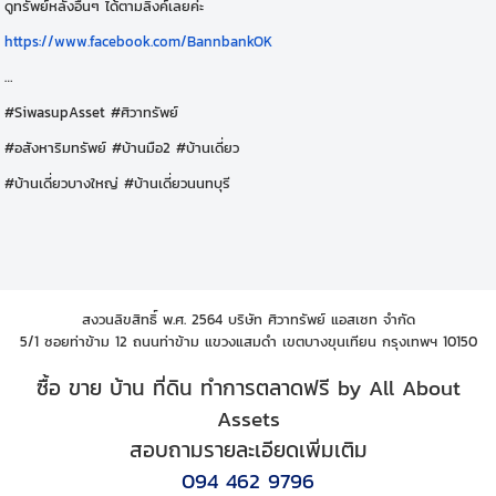
ดูทรัพย์หลังอื่นๆ ได้ตามลิงค์เลยค่ะ
https://www.facebook.com/BannbankOK
…
#SiwasupAsset #ศิวาทรัพย์
#อสังหาริมทรัพย์ #บ้านมือ2 #บ้านเดี่ยว
#บ้านเดี่ยวบางใหญ่ #บ้านเดี่ยวนนทบุรี
สงวนลิขสิทธิ์ พ.ศ. 2564 บริษัท ศิวาทรัพย์ แอสเซท จำกัด
5/1 ซอยท่าข้าม 12 ถนนท่าข้าม แขวงแสมดำ เขตบางขุนเทียน กรุงเทพฯ 10150
ซื้อ ขาย บ้าน ที่ดิน ทำการตลาดฟรี by All About
Assets
สอบถามรายละเอียดเพิ่มเติม
094 462 9796