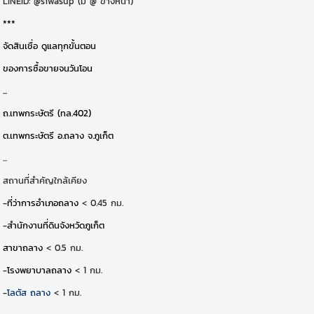
LINEID: @siwasup (มี @ ข้างหน้า)
***
จัดสินเชื่อ ดูแลทุกขั้นตอน
ของการซื้อขายจนวันโอน
...
ถ.เทพกระษัตรี (ทล.402)
ต.เทพกระษัตรี อ.ถลาง จ.ภูเก็ต
...
สถานที่สำคัญใกล้เคียง
-
ที่ว่าการอำเภอถลาง
< 0.45 กม.
-
สำนักงานที่ดินจังหวัดภูเก็ต
สาขาถลาง
< 0.5 กม.
-
โรงพยาบาลถลาง
< 1 กม.
-
โลตัส ถลาง
< 1 กม.