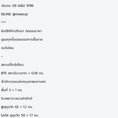
วรินทร: 09 4462 9796
IDLINE: @siwasup
***
ยินดีให้คำปรึกษา ต่อรองราคา
ดูแลทุกขั้นตอนของการซื้อขาย
จนวันโอน
-
สถานที่ใกล้เคียง
BTS สถานีบางจาก > 0.26 กม.
สำนักงานขนส่งกรุงเทพมหานคร
พื้นที่ 3 > 1 กม.
โรงพยาบาลรวมใจรักษ์
@สุขุมวิท 62 > 1.2 กม.
โลตัส สุขุมวิท 50 > 1.7 กม.