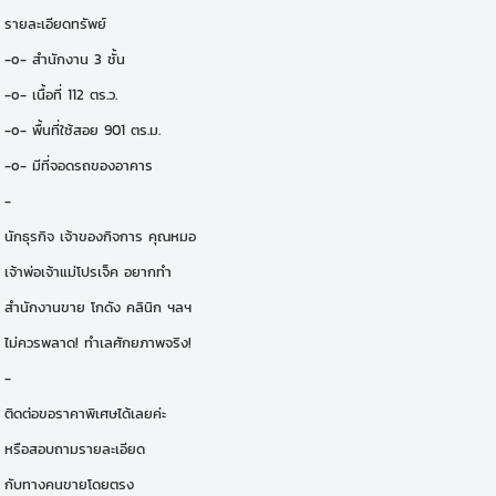
รายละเอียดทรัพย์
-o- สำนักงาน 3 ชั้น
-o- เนื้อที่ 112 ตร.ว.
-o- พื้นที่ใช้สอย 901 ตร.ม.
-o- มีที่จอดรถของอาคาร
-
นักธุรกิจ เจ้าของกิจการ คุณหมอ
เจ้าพ่อเจ้าแม่โปรเจ็ค อยากทำ
สำนักงานขาย โกดัง คลินิก ฯลฯ
ไม่ควรพลาด! ทำเลศักยภาพจริง!
-
ติดต่อขอราคาพิเศษได้เลยค่ะ
หรือสอบถามรายละเอียด
กับทางคนขายโดยตรง