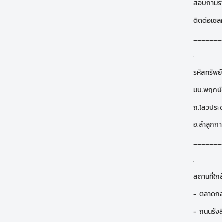
สอบถามรา
ติดต่อเซลศิ
_______
.
รหัสทรัพย
มบ.พฤกษ์
ถ.ไสวประ
อ.ลำลูกกา
_______
.
สถานที่ใกล
- ตลาดกล
- ถนนรัง