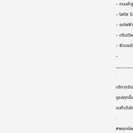
- ถนนลำลู
- โลตัส ร
- รถไฟฟ้า
- ดรีมเวิล
- ฟิวเจอร์
-
_______
.
บริการจัด
ดูแลทุกขั
จนถึงวันโ
.
#พฤกษ์ลด