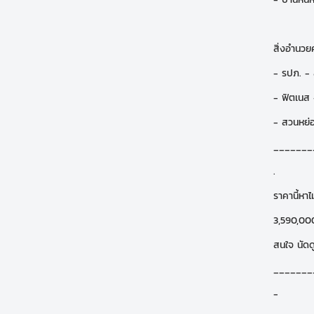
สิ่งอำนว
- รปภ. - 
- ฟิตเนส 
- สวนหย่
_______
.
ราคานี้หาไม
3,590,00
สนใจ นัดด
_______
-