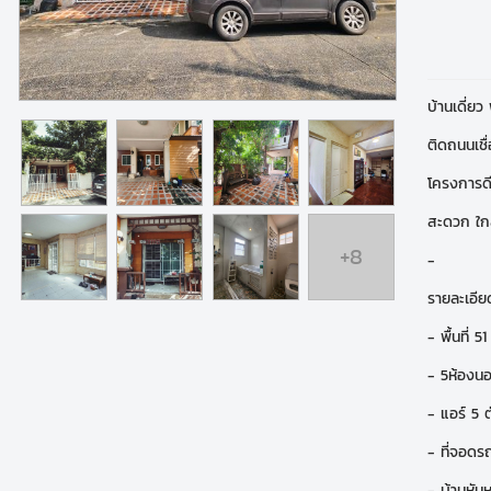
บ้านเดี่ย
ติดถนนเชื
โครงการดี
สะดวก ใก
+8
-
รายละเอียดพ
- พื้นที่ 5
- 5ห้องนอ
- แอร์ 5 ต
- ที่จอดร
- บ้านหันห