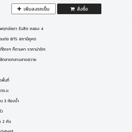
เพิ่มลงรถเข็น
สั่งซื้อ
ว พฤกษ์ลดา รังสิต คลอง 4
่อมต่อ BTS สถานีคูคต
ที่ใครๆ ก็ถามหา ราคาน่ารัก!
ล้ตลาดกลางลาดสวาย
ื้นที่
1 ตร.ม.
น 3 ห้องน้ำ
ัว
ถ 2 คัน
น้าทิศใต้