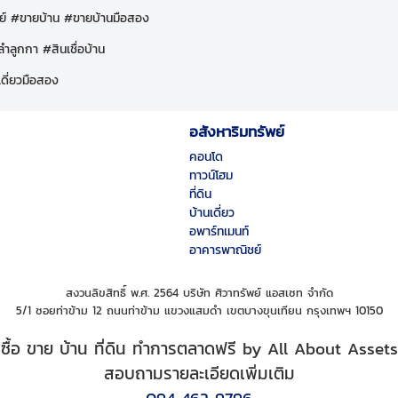
ย์ #ขายบ้าน #ขายบ้านมือสอง
ำลูกกา #สินเชื่อบ้าน
ดี่ยวมือสอง
อสังหาริมทรัพย์
คอนโด
ทาวน์โฮม
ที่ดิน
บ้านเดี่ยว
อพาร์ทเมนท์
อาคารพาณิชย์
สงวนลิขสิทธิ์ พ.ศ. 2564 บริษัท ศิวาทรัพย์ แอสเซท จำกัด
5/1 ซอยท่าข้าม 12 ถนนท่าข้าม แขวงแสมดำ เขตบางขุนเทียน กรุงเทพฯ 10150
ซื้อ ขาย บ้าน ที่ดิน ทำการตลาดฟรี by All About Assets
สอบถามรายละเอียดเพิ่มเติม
094 462 9796