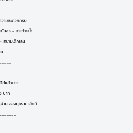
ยความสะดวกครบ
สโมสร - สระว่ายน้ำ
- สนามเด็กเล่น
อม
_____
่ได้แล้วนะ!!!
0 บาท
ูบ้าน ลองคุยราคาอีกที
_______